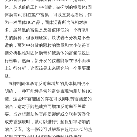
体。从以前的工作中推断，被抑制的镜质体(固
体沥青)可能在氢中富集，可以直观地看出，作
为一种固体HC产品，固体沥青所含氢相对较
多。虽然氢的富集是反射值降低的一个有吸引
力的解释，但很难证实。块状岩石分析是不合
适的，页岩中分散的颗粒的数量和大小使得直
接分析很难对固体沥青和镜质体的富氢假说进
行检验。然而，新开发的仪器能够在很小面积
上进行分析，这应该是未来研究的一个重要课
题。
氢抑制固体沥青反射率增加的具体机制仍不
明确，一种可能性是氢的富集表现为脂肪族HC
链。这些HC官能团的存在可以抑制芳香族簇的
缩合，这对于随热成熟而增加反射率至关重
要。当这些脂肪族官能团裂解或交联并芳香化
成芳香族簇时，就可以进行引起反射率增加的
缩合反应。这一假设可以解释在超过330℃的热