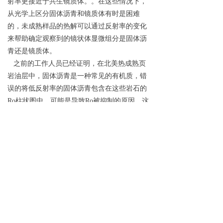
射率更接近于共生镜质体。。在这些情况下，
从光学上区分固体沥青和镜质体有时是困难
的，未成熟样品的热解可以通过反射率的变化
来帮助确定观察到的镜状体显微组分是固体沥
青还是镜质体。
之前的工作人员已经证明，在北美热成熟页
岩油层中，固体沥青是一种常见的有机质，错
误的将低反射率的固体沥青包含在这些岩石的
Ro柱状图中，可能是导致Ro被抑制的原因。这
类报道在下古生界海相页岩中很常见，它们表
现出早期至中期的生油窗成熟度，其中镜质体
稀少或缺失，且以固体沥青为主。因此，在北
美下古生界的页岩油气系统中，或者在其他地
质时期和沉积环境的地层中，Ro抑制是一个不
恰当的名称。
Figure 1. Images of pre-oil solid bitumen (sb) in
startingmaterials and sb in the recovered rock