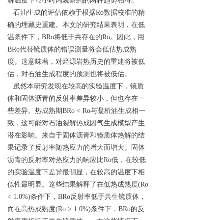
解温度下72小时内观察到的两种趋势相符。
石油生成的评估依赖于根据Ro数据校准的精
确的埋藏史重建。本文的研究结果表明，在低
温条件下，BRo将低于共存在的Ro。因此，用
BRo代替镜质体的错误测量将会低估热成熟
度。这意味着，对烃源岩热历史的重建将被低
估，对石油生成程度的预测也将被低估。
虽然本研究发现在较高的实验温度下，镜质
体和固体沥青的反射率差异较小，但也存在一
些差异。热成熟期BRo < Ro与凝析油生成相一
致，这可能对石油裂解热成因气生成模型产生
潜在影响。来自于固体沥青和镜质体热解的结
果记录了反射率随热应力的增大而增大。固体
沥青的反射率对热应力的响应比Ro低，在较低
的实验温度下差异最明显，在较高的温度下相
似性最明显。这些结果解释了在低热成熟度(Ro
< 1.0%)条件下，BRo反射率低于共生镜质体，
而在高热成熟度(Ro > 1.0%)条件下，BRo的反