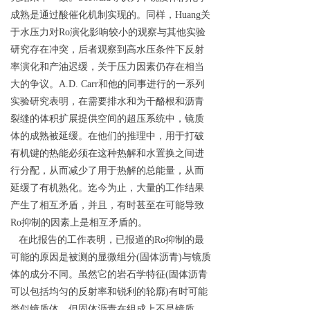
成熟是通过酸催化机制实现的。同样，Huang关
于水压力对Ro演化影响较小的观察与其他实验
研究存在冲突，后者观察到高水压条件下反射
率演化和产油迟缓，关于压力因素仍存在相当
大的争议。A.D. Carr和他的同事进行的一系列
实验研究表明，在需要排水和为干酪根和沥青
裂缝的体积扩展提供空间的超压系统中，镜质
体的成熟被延缓。在他们的推理中，用于打破
有机键的热能必须在这种热解和水置换之间进
行分配，从而减少了用于热解的总能量，从而
延缓了有机熟化。迄今为止，大量的工作结果
产生了相互矛盾，并且，有时甚至在可能导致
Ro抑制的因素上是相互矛盾的。
在此报告的工作表明，已报道的Ro抑制的最
可能的原因是被测的显微组分(固体沥青)与镜质
体的成分不同。虽然它的岩石学特征(固体沥青
可以包括均匀的反射率和锐利的轮廓)有时可能
类似镜质体，但固体沥青在组成上不是镜质