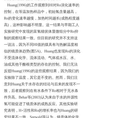
Huang(1996)的工作观察到HI对Ro演化速率的
控制，在等温加热样品中，初始氢含量越高，
Ro的变化速率越慢，加热时间越长(成熟程度越
高)，这种影响越不明显。这一结果与早期工人
实验研究中发现的富氢镜状体显微组分中Ro抑
制的观察结果一致。但目前的研究并不支持这
一说法，因为不同HI值的煤具有与热解温度相
似的镜质体趋势(图5A)。Huang也发现Ro的演化
不受流体化学、流体流动、气体或水压、水、
油或其他干酪根类型的存在的控制。我们无法
反驳Huang(1996)的这些观察结果，因为我们的
实验除了温度，其它是不变的。然而，我们注
意到Huang关于水存在的结论与后来的发现不一
致，后者观察到在有水条件下Ro相对于无水条
件升高。Behar等(2003)认为来自于水的外源性
氢可能促进了镜质体的成熟反应。其他实验研
究表明，H+活性和Ro的增长率也与Huang的研
究结果不一致。Seewald等认为，镜质体的化学