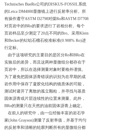
Technisches BueRo公司的DISKUS-FOSSIL系统
的Leica DM4000显微镜上进行反射率分析。所
有操作遵守ASTM D2798对煤Ro和ASTM D7708
对页岩中的BRo的要求进行了岩相分析。每个
页岩样品至少测定了20点不同的Bro。采用Klein
和Becker的钇铝石榴石校准标准(0.908% Ro)进
行定标。
由于这项研究的主要目的是区分Ro和BRo在
实验后的差异，而且这两种显微组分都存在于
页岩中，所以在选择测量对象时要格外谨慎。
为了避免把固体沥青错误的识别为在早期的成
岩作用中保存了凝胶化结构的镜质体的可能，
测试时避开了离散的孤立颗粒，并寻找与基质
固体沥青或片层连续性的位置来测量。此外，
BRo的测量只在天然的油前固体沥青上确定。
在前人的研究中，由一位经验丰富的岩石学
家(John Grayson)测量了反射率值，并基于均匀
的反射率和清晰的轮廓判断所有的显微组分都