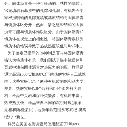
分。固体沥青是一种可移动的、粘性的物质，
它充填岩石基质中的孔隙和孔洞，有机岩石学
家根据明确的孔隙充填或基质结构将固体沥青
与镜质体区分开，然而，缺乏这些结构的固体
沥青可能与镜质体难以区分。由于固体沥青和
镜质体在视觉上的相似性，将固体沥青误认为
镜质体的错误导致了热成熟度较低时Ro抑制。
为了确定已报导的Ro抑制是否与将固体沥青
错认为镜质体有关，我们测试了煤中镜质体和
页岩中油前固体沥青对热应力的响应。样品是
通过高温(300℃和360℃)下的热解实验人工成熟
的，这些实验记录了两种有机质的饱和动力学
差异。热解实验以8个煤样和14个页岩样为原
料。样品中页岩和煤种类繁多，有机质丰富，
热成熟度低。样品来自不同的沉积环境(海洋、
湖相和陆相煤系)，地质年龄范围从寒武纪-奥陶
纪到中新世。
样品在美国地质调查局使用配置了Hilgers