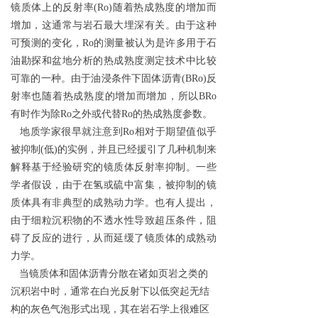
镜质体上的反射率
(Ro)
随着热成熟度的增加而
增加，这通常与岩石最大埋深有关。由于这种
可预测的变化，
Ro
的测量被认为是许多用于石
油勘探和盆地分析的热成熟度测定技术中比较
可靠的一种。由于油浸条件下固体沥青
(BRo)
反
射率也随着热成熟度的增加而增加，所以
BRo
有时作为除
Ro
之外或代替
Ro
的热成熟度参数。
地质学家很早就注意到Ro相对于期望值似乎
被抑制(低)的实例，并且已经援引了几种机制来
解释基于经验研究的镜质体反射率抑制。一些
学者假设，由于在氢或硫中富集，被抑制的镜
质体具有非典型的成熟动力学。也有人提出，
由于细粒沉积物的不透水性导致超压条件，阻
碍了反应的进行，从而延缓了镜质体的成熟动
力学。
当镜质体和固体沥青分散在诸如页岩之类的
沉积岩中时，通常在白光反射下以低突起无结
构的灰色气泡形式出现，其在岩石学上很难区