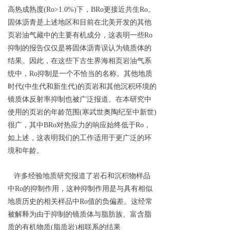
高热成熟度(Ro>1.0%)下，BRo更接近共生Ro。
固体沥青是上述地区和目前在北美开发的其他
页岩油气藏中的主要有机成分，这表明一些Ro
抑制的报告仅仅是将固体沥青误认为镜质体的
结果。因此，在这些下古生界海相页岩油气系
统中，Ro抑制是一个不恰当的名称。其他地质
时代(中生代和新生代)的页岩和其他沉积环境的
镜质体反射率抑制也被广泛报道。在本研究中
使用的页岩的年龄范围(寒武世奥陶纪至中新世)
很广，其中BRo对热应力的响应始终低于Ro，
如上述，这表明我们的工作适用于更广泛的环
境和年龄。
许多经验地质研究报道了岩石和沉积物样品
中Ro的抑制作用，这种抑制作用是与具有相似
地质历史的相关样品中Ro值的负偏差。这经常
被解释为由于抑制的镜质体与脂肪族、富含脂
质的有机物质(脂质岩)相联系的结果