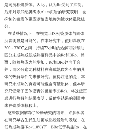
是同沉积镜质体。因此，认为Ro受到了抑制。
后来对寒武纪奥陶系Alum页岩的研究表明，被
抑制的镜质体更应该恰当地称为镜状体显微组
分。
在某些情况下，在视觉上区别镜质体与固体
沥青明显是可能的。在本研究中，使用温度在
300 - 330℃之间，持续72小时的热解可以帮助
区分未成熟或低成熟度样品中的Ro和BRo。然
而，随着热应力的增加，Ro和BRo趋向于合
并，而区分这两种材料在高成熟度岩石中的具
体的热解条件尚未被研究。值得注意的是，本
研究未成熟的页岩可能也含有镜质体，但本研
究只记录了固体沥青的反射率(BRo)。将这些页
岩进行热解的结果表明，反射率结果的测量并
未在镜质体颗粒上。
这些数据解释了经验研究的结果。许多学者
在研究早古生代生油窗成熟烃源岩时发现，在
低热成熟度(Ro<1.0%)下，BRo低于共生Ro，在