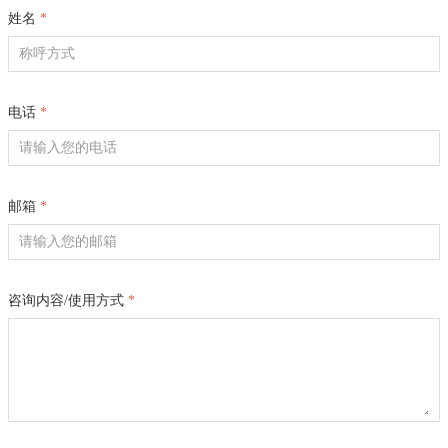
与
姓名
*
应
用
应
用
电话
*
案
例
关
于
我
邮箱
*
们
资
料
下
咨询内容/使用方式
*
载
联
系
我
们