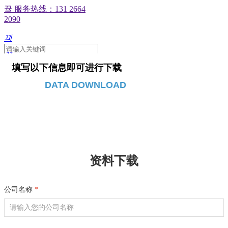
뀰
服务热线：131 2664
2090
끠
끀
ꁲ
填写以下信息即可进行下载
文章
产品
DATA DOWNLOAD
网
站
资料下载
首
页
产
品
中
资料下载
心
新
闻
公司名称
*
中
心
技
术