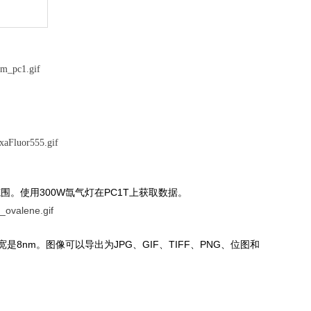
范围。使用
300W
氙气灯在
PC1T
上获取数据。
宽是
8
nm
。图像可以导出为
JPG
、
GIF
、
TIFF
、
PNG
、位图和