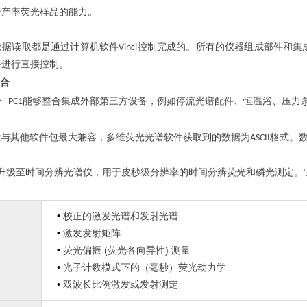
。
子产率荧光样品的能力
数据读取都是通过计算机软件
控制完成的。所有的仪器组成部件和集
Vinci
。
件进行直接控制
合
合
能够整合集成外部第三方设备，例如停流光谱配件、恒温浴、压力
- PC1
能与其他软件包最大兼容，多维荧光光谱软件获取到的数据为
格式。
ASCII
升级至时间分辨光谱仪，用于皮秒级分辨率的时间分辨荧光和磷光测定。
•
校正的激发光谱和发射光谱
•
激发发射矩阵
•
荧光偏振 (荧光各向异性) 测量
•
光子计数模式下的（毫秒）荧光动力学
•
双波长比例激发或发射测定