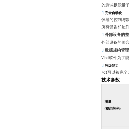
的测试极低量

完全自动化
仪器的控制与
所有设备和配

外部设备的整
外部设备的整

数据规约管理
软件为了
Vinci

升级能力
可以被完全
PC1
技术参数
测量
(
稳态荧光
)