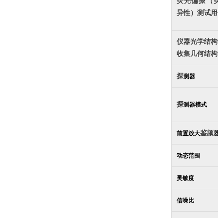
荧光偏振（
异性）测试用
仪器光学结构
收集几何结构
探
测器
探
测器模式
鉴频
前置放大
动态范围
灵敏度
信噪比