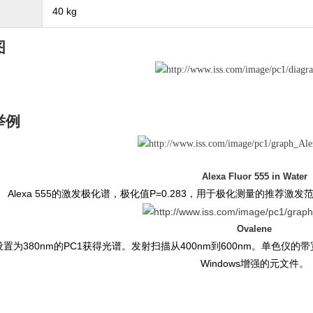
40 kg
图
举例
Alexa Fluor 555 in Water
Alexa 555的激发极化谱，极化值
P=0.283
，用于极化测量的推荐激发
Ovalene
置为380
nm
的
PC1
获得光谱。发射扫描从
400
nm
到
600
nm
。单色仪的带
Windows
增强的元文件。