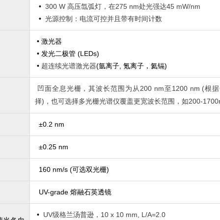
•
300 W 高压氙弧灯，在275 nm处光强达45 mW/nm
•
光源控制：电流可控并且带有时间计数
• 激光器
•
发光二极管
(LEDs)
•
超连续光谱激光器
(
氩离子
, 氪离子，氦镉)
凹面全息光栅，其波长范围为从
200 nm至1200 nm (
择)，也可选择多光栅光谱仪覆盖更宽波长范围，如200-1700n
±0.2 nm
±0.25 nm
160 nm/s (可选双光栅)
UV-grade 熔融石英透镜
•
UV级格兰汤普逊，10 x 10 mm, L/A=2.0