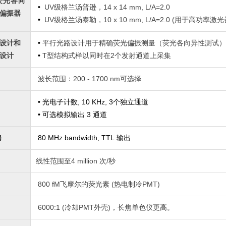
荧光各向
•
UV级格兰汤普逊，14 x 14 mm, L/A=2.0
偏振器
•
UV级格兰汤泰勒，10 x 10 mm, L/A=2.0 (用于高功率激光
设计和
•
平行光路设计用于精确荧光偏振测量（荧光各向异性测试）
设计
•
T型结构式样以同时在2个发射通道上采集
波长范围：200 - 1700 nm可选择
• 光电子计数
, 10 KHz, 3
个独立通道
•
可选模拟输出
3 通道
80 MHz bandwidth, TTL 输出
器
线性范围至4 million 次/秒
800 fM飞摩尔的荧光素 (热电制冷PMT)
6000:1 (
冷却
PMT
外壳
)
，长焦单色仪更高。