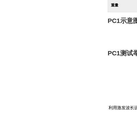
重量
PC1
示意
PC1
测试
利用激发波长设