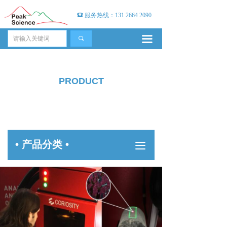
뀰
服务热线：131 2664 2090
끀
끠
PRODUCT
产品中心
• 产品分类 •
끀