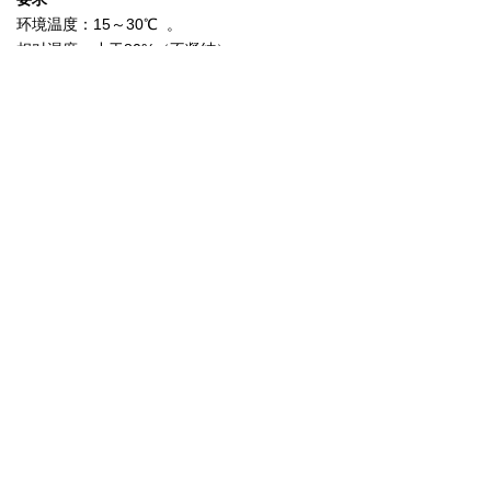
环境温度：15～30℃ 。
相对湿度：小于80%（不凝结）。
电压：120 /220V。
电流：15A。
频率：50或60Hz。
氩气（选项）：75 PSI 1-3 L/min，用于信号增
强和去除空气中的等离子体。
尺寸和重量：
总尺寸：112x64x38 cm³; 44x25x15 inch³
重量：80 kg; 176 pounds
可选附件:
分析结果处理软件
成像软件（EELDE）
集成NIST排放线数据库
通过相机进行成像分析（可选）