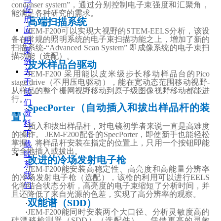
condenser system”，通过分别控制电子束强度和汇聚角，
应
能满足各种研究的需求。
用
高端扫描系统
·
应
·
JEM-F200可以实现大视野的STEM-EELS分析，该设
备在常规的照明系统的电子束扫描功能之上，增加了新的
用
扫描系统-“Advanced Scan System” 即成像系统的电子束扫
案
描功能（选配）。
例
皮米样品台驱动
·
关
·
JEM-F200 采用能以皮米级步长移动样品台的Pico
于
stage drive（不用压电驱动），能在宽动态范围移动视野-
从样品的整个栅网视野移动到原子级图像视野移动都能进
我
行。
们
SpecPorter（自动插入和拔出样品杆的装
·
资
置）
料
·
插入和拔出样品杆，对电镜初学者来说一直是高难度
下
的操作。 JEM-F200配备的SpecPorter，即使新手也能轻松
掌握，将样品杆安装在指定的位置上，只用一个按钮即能
载
安全地插入或拔出。
联
改进的冷场发射电子枪
·
系
·
JEM-F200能安装高稳定性、高亮度和高能量分辨率
我
的冷场发射电子枪（选配），该枪的利用可以进行EELS
们
化学结合状态分析，高亮度的电子束缩短了分析时间，并
且还降低了来自光源的色差，实现了高分辨率的观察。
双能谱（SDD）
·
·
JEM-F200能同时安装两个大口径、分析灵敏度高的
硅漂移检测器（SDD）（选配件）。 凭借更高的灵敏