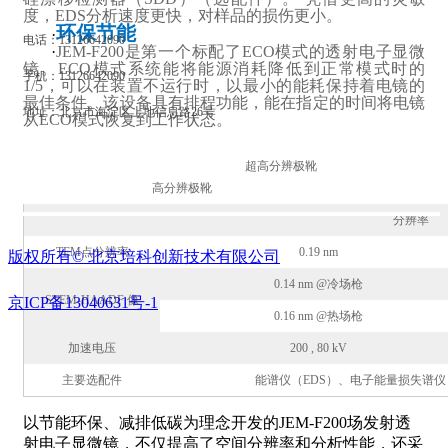
度，EDS分析速度更快，对样品的损伤更小。
环保节能
·
电话：13126642090
·
JEM-F200是第一个标配了ECO模式的透射电子显微
镜。ECO模式系统能将能源消耗降低到正常模式时的
手机：13126642090
1/5，可以在装置不运行时，以最小的能耗保持着电镜的
最佳条件。该设备具有排程功能，能在指定的时间将电镜
地址：北京市海淀区上地信息路26号
从ECO模式恢复到工作状态。
超高分辨极靴
高分辨极靴
分辨率
TEM点分辨率
0.19 nm
版权所有©
北京培科创新技术有限公司
0.14 nm @冷场枪
STEM-HAADF 像
京ICP备13040631号-1
0.16 nm @热场枪
加速电压
200 , 80 kV
主要选配件
能谱仪（EDS）、电子能量损失谱仪（
以节能环保、减排低碳为理念开发的JEM-F200场发射透
射电子显微镜，不仅提高了空间分辨率和分析性能，还采