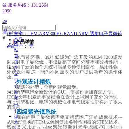
뀰
服务热线：131 2664
2090
끠
끀
ꄲ
后一个：
文章
JEM-ARM300F GRAND ARM 透射电子显微镜
ꁲ
产品
▏
产品详情
网
ꄴ
前一个：
无
站
首
·
以节能环保、减排低碳为理念开发的JEM-F200场发
页
射透射电子显微镜，不仅提高了空间分辨率和分析性能，
还采用了新的操作系统可满足多种使用途径，易用性强，
产
外观设计精炼，能为不同层次的用户提供新奇的操作体
品
验。
中
外观设计精炼
·
心
·
精炼的外型，全新的视觉感受。
为分析型电镜全新设计的GUI，使操作更加直观方便。
新
JEOL长年积累的丰富经验在设计上得到了充分的体现，
闻
与旧机型相比，电镜的机械性和电气稳定性都得到了很大
中
的提高。
心
四级聚光镜系统
·
技
·
现在的电子显微镜需要支持范围广泛的成像技术---
从明场/暗场的TEM成像到使用各种检测器的STEM技术。
术
该设备采用新型四级聚光镜照射光学系统-“Quad-Lens
与