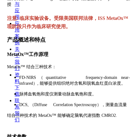
与
授
应
用
注意: 临床实验设备。受限美国联邦法律，ISS MetaOx™
应
现阶段只作为临床研究使用。
用
案
产品概述和特点
例
关
MetaOx™工作原理
于
我
MetaOx™ 结合三种技术：
们
资
FD-NIRS（quantitative frequency-domain near-
料
infrared）, 能够提供组织绝对含氧和脱氧血红蛋白浓度。
下
载
脉搏血氧饱和度仪测量动脉血氧饱和度。
联
DCS, （Diffuse Correlation Spectroscopy），测量血流量
系
我
结合三种技术的 MetaOx™ 能够确定脑氧代谢指数 CMRO2.
们
技术参数