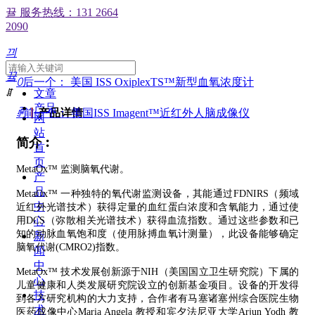
뀰
服务热线：131 2664
2090
끠
끀
ꄲ
后一个：
美国 ISS OxiplexTS™新型血氧浓度计
ꁲ
文章
产品
ꄴ
前一个：
▏
产品详情
美国ISS Imagent™近红外人脑成像仪
网
站
简介︰
首
页
MetaOx™ 监测脑氧代谢。
产
品
MetaOx™ 一种独特的氧代谢监测设备，其能通过FDNIRS（频域
中
近红外光谱技术）获得定量的血红蛋白浓度和含氧能力，通过使
用DCS（弥散相关光谱技术）获得血流指数。通过这些参数和已
心
知的动脉血氧饱和度（使用脉搏血氧计测量），此设备能够确定
新
脑氧代谢(CMRO2)指数。
闻
中
MetaOx™ 技术发展创新源于NIH（美国国立卫生研究院）下属的
心
儿童健康和人类发展研究院设立的创新基金项目。设备的开发得
技
到各方研究机构的大力支持，合作者有马塞诸塞州综合医院生物
术
医药成像中心Maria Angela 教授和宾夕法尼亚大学Arjun Yodh 教